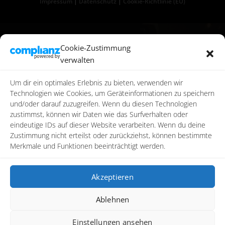
Impressum
|
Datenschutz
|
Cookie-Richtlinie (EU)
Cookie-Zustimmung
verwalten
Um dir ein optimales Erlebnis zu bieten, verwenden wir
Technologien wie Cookies, um Geräteinformationen zu speichern
und/oder darauf zuzugreifen. Wenn du diesen Technologien
zustimmst, können wir Daten wie das Surfverhalten oder
eindeutige IDs auf dieser Website verarbeiten. Wenn du deine
Zustimmung nicht erteilst oder zurückziehst, können bestimmte
Merkmale und Funktionen beeinträchtigt werden.
Akzeptieren
Ablehnen
Einstellungen ansehen