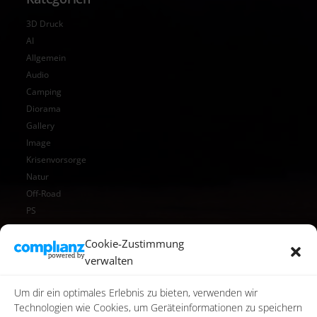
3D Druck
AI
Allgemein
Audio
Camping
Diorama
Gallery
Image
Krisenvorsorge
Natur
Off-Road
PS
Reise
Cookie-Zustimmung
Reisen
verwalten
Star Wars
Toy Photography
Um dir ein optimales Erlebnis zu bieten, verwenden wir
Video
Technologien wie Cookies, um Geräteinformationen zu speichern