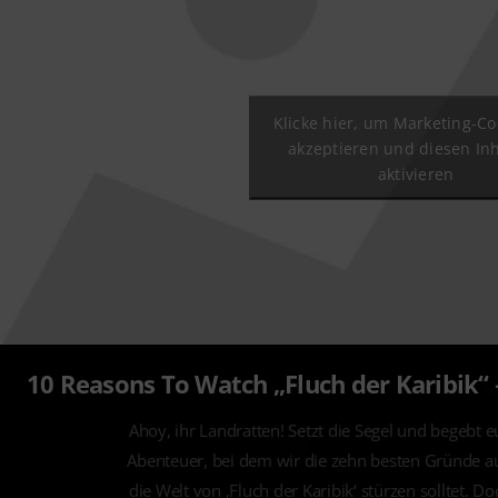
Klicke hier, um Marketing-Co
akzeptieren und diesen Inh
aktivieren
10 Reasons To Watch „Fluch der Karibik“ – 
Ahoy, ihr Landratten! Setzt die Segel und begebt e
Abenteuer, bei dem wir die zehn besten Gründe a
die Welt von ‚Fluch der Karibik‘ stürzen solltet. Do