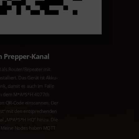
en Prepper-Kanal
 als Router/Repeater mit
lliert. Das Gerät ist Akku-
nk, damit es auch im Falle
sich dem M*A*S*H 4077th
den QR-Code einscannen. Der
t“ mit den entsprechenden
nal „M*A*S*H HQ“ hinzu. Die
ES. Meine Nodes haben MQTT