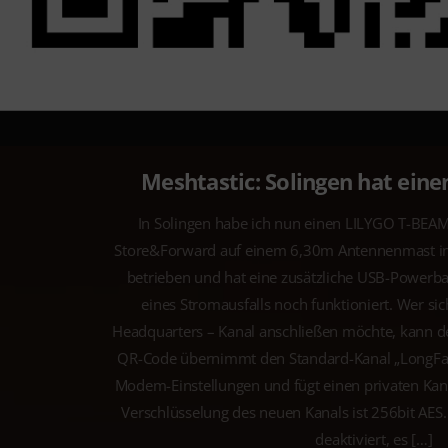
Meshtastic: Solingen hat ein
In Solingen habe ich nun einen LILYGO T-BEAM
Store&Forward auf einem 6,30m Antennenmast insta
betrieben und hat eine zusätzliche USB-Powerba
eines Stromausfalls noch funktioniert. Wer 
Headquarters – Kanal anschließen möchte, kann 
QR-Code übernimmt den Standard-Kanal „LongFas
Modem-Einstellungen und fügt einen privaten Ka
Verschlüsselung des neuen Kanals ist 256bit A
deaktiviert, es […]