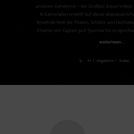
unserem Geheimnis – der Großteil dieses Video
KI-Kameraden erstellt! Auf dieser abenteuerlich
fesselnde Welt der Piraten, Schätze und Hochsee
Charme von Captain Jack Sparrow bis zu episch
weiterlesen...
/
/
AI
Allgemein
Video