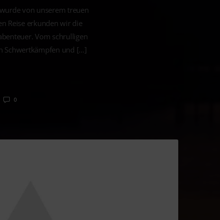
s wurde von unserem treuen
en Reise erkunden wir die
abenteuer. Vom schrulligen
en Schwertkämpfen und […]
0