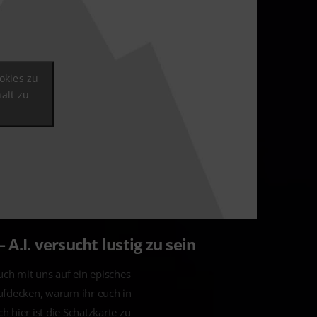
okies zu
alt zu
A.I. versucht lustig zu sein
uch mit uns auf ein episches
ufdecken, warum ihr euch in
ch hier ist die Schatzkarte zu