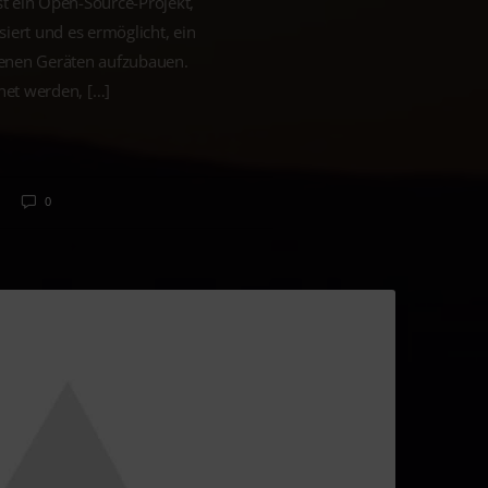
st ein Open-Source-Projekt,
iert und es ermöglicht, ein
enen Geräten aufzubauen.
hnet werden, […]
0