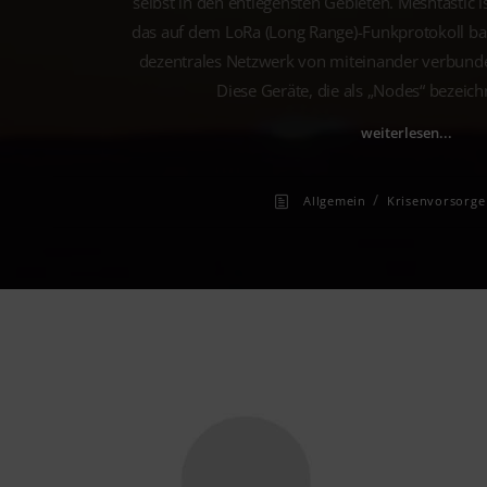
selbst in den entlegensten Gebieten. Meshtastic i
das auf dem LoRa (Long Range)-Funkprotokoll bas
dezentrales Netzwerk von miteinander verbund
Diese Geräte, die als „Nodes“ bezeic
weiterlesen...
/
Allgemein
Krisenvorsorge