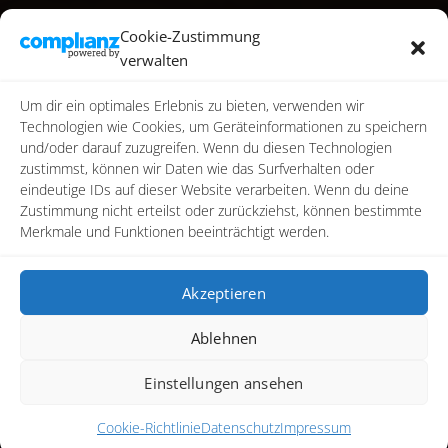
Reise
Cookie-Zustimmung
Reisen
verwalten
Star Wars
Toy Photography
Um dir ein optimales Erlebnis zu bieten, verwenden wir
Video
Technologien wie Cookies, um Geräteinformationen zu speichern
und/oder darauf zuzugreifen. Wenn du diesen Technologien
zustimmst, können wir Daten wie das Surfverhalten oder
eindeutige IDs auf dieser Website verarbeiten. Wenn du deine
Zustimmung nicht erteilst oder zurückziehst, können bestimmte
Merkmale und Funktionen beeinträchtigt werden.
Akzeptieren
Ablehnen
Copyright ©2026
photoreactive.art
Alle Rechte vorbehalten
Einstellungen ansehen
Impressum
|
Datenschutz
|
Cookie-Richtlinie (EU)
Cookie-Richtlinie
Datenschutz
Impressum