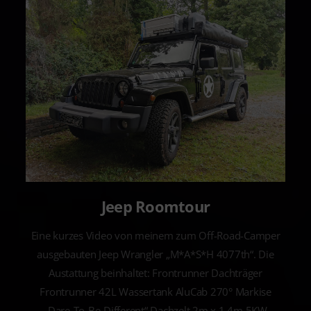
Jeep Roomtour
Eine kurzes Video von meinem zum Off-Road-Camper
ausgebauten Jeep Wrangler „M*A*S*H 4077th“. Die
Austattung beinhaltet: Frontrunner Dachträger
Frontrunner 42L Wassertank AluCab 270° Markise
„Dare-To-Be-Different“ Dachzelt 2m x 1,4m 5KW