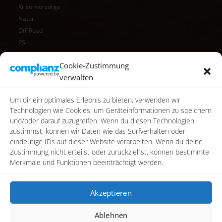
Krisenvorsorge
Natur
Off-Road
PS
Reise
Cookie-Zustimmung
Reisen
verwalten
Star Wars
Toy Photography
Um dir ein optimales Erlebnis zu bieten, verwenden wir
Video
Technologien wie Cookies, um Geräteinformationen zu speichern
und/oder darauf zuzugreifen. Wenn du diesen Technologien
zustimmst, können wir Daten wie das Surfverhalten oder
eindeutige IDs auf dieser Website verarbeiten. Wenn du deine
Zustimmung nicht erteilst oder zurückziehst, können bestimmte
Merkmale und Funktionen beeinträchtigt werden.
Akzeptieren
Ablehnen
Copyright ©2026