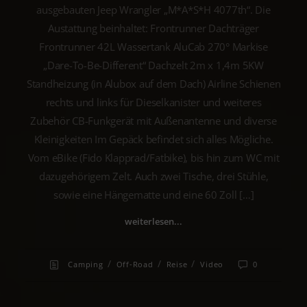
ausgebauten Jeep Wrangler „M*A*S*H 4077th“. Die
Austattung beinhaltet: Frontrunner Dachträger
Frontrunner 42L Wassertank AluCab 270° Markise
„Dare-To-Be-Different“ Dachzelt 2m x 1,4m 5KW
Standheizung (in Alubox auf dem Dach) Airline Schienen
rechts und links für Dieselkanister und weiteres
Zubehör CB-Funkgerät mit Außenantenne und diverse
Kleinigkeiten Im Gepäck befindet sich alles Mögliche.
Vom eBike (Fido Klapprad/Fatbike), bis hin zum WC mit
dazugehörigem Zelt. Auch zwei Tische, drei Stühle,
sowie eine Hängematte und eine 60 Zoll […]
weiterlesen...
/
/
/
Camping
Off-Road
Reise
Video
0