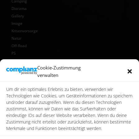
Camping
Diorama
Gallery
Image
Krisenvorsorge
Natur
Off-Road
PS
Reise
Cookie-Zustimmung
Reisen
verwalten
Star Wars
Toy Photography
Um dir ein optimales Erlebnis zu bieten, verwenden wir
Video
Technologien wie Cookies, um Geräteinformationen zu speichern
und/oder darauf zuzugreifen. Wenn du diesen Technologien
zustimmst, können wir Daten wie das Surfverhalten oder
eindeutige IDs auf dieser Website verarbeiten. Wenn du deine
Zustimmung nicht erteilst oder zurückziehst, können bestimmte
Merkmale und Funktionen beeinträchtigt werden.