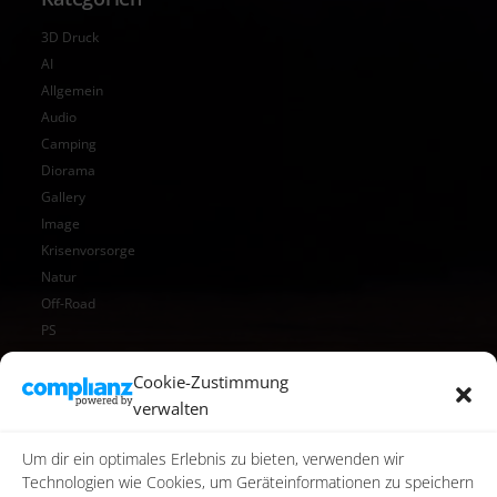
3D Druck
AI
Allgemein
Audio
Camping
Diorama
Gallery
Image
Krisenvorsorge
Natur
Off-Road
PS
Reise
Cookie-Zustimmung
Reisen
verwalten
Star Wars
Toy Photography
Um dir ein optimales Erlebnis zu bieten, verwenden wir
Video
Technologien wie Cookies, um Geräteinformationen zu speichern