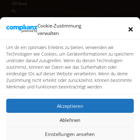
Off-Road
PS
Reise
Cookie-Zustimmung
Reisen
verwalten
Star Wars
Toy Photography
Um dir ein optimales Erlebnis zu bieten, verwenden wir
Video
Technologien wie Cookies, um Geräteinformationen zu speichern
und/oder darauf zuzugreifen. Wenn du diesen Technologien
zustimmst, können wir Daten wie das Surfverhalten oder
eindeutige IDs auf dieser Website verarbeiten. Wenn du deine
Zustimmung nicht erteilst oder zurückziehst, können bestimmte
Merkmale und Funktionen beeinträchtigt werden.
Akzeptieren
Ablehnen
Copyright ©2026
photoreactive.art
Alle Rechte vorbehalten
Einstellungen ansehen