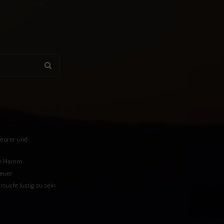
teurer und
von Hamm
teuer
rsucht lustig zu sein