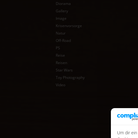
Diorama
Gallery
Image
Krisenvorsorge
Natur
Off-Road
PS
Reise
Reisen
Star Wars
Toy Photography
Video
Um dir ein