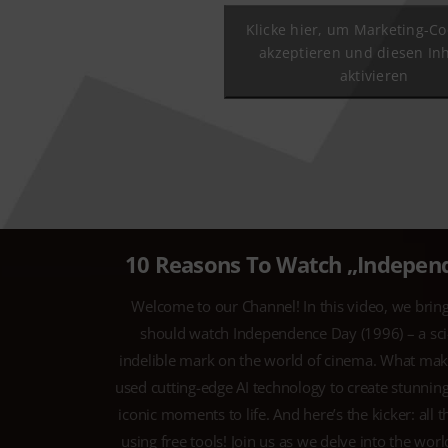
Klicke hier, um Marketing-Co
akzeptieren und diesen Inh
aktivieren
10 Reasons To Watch „Independ
Welcome to our Channel! In this video, we bri
should watch Independence Day (1996) – a sci-fi
indelible mark on the world of cinema. What make
used cutting-edge AI technology to create stunning
iconic moments to life. And here’s the kicker: all
using free tools! Join us as we delve into the wo