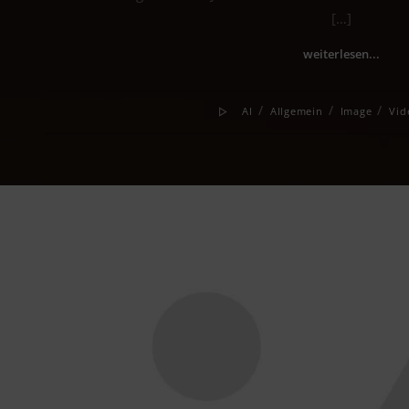
[…]
weiterlesen...
/
/
/
AI
Allgemein
Image
Vid