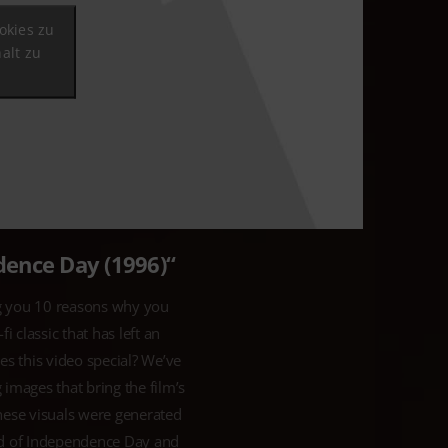
okies zu
alt zu
ence Day (1996)“
ng you 10 reasons why you
 classic that has left an
s this video special? We’ve
 images that bring the film’s
 these visuals were generated
rld of Independence Day and