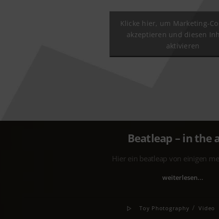
Klicke hier, um Marketing-Co
akzeptieren und diesen Inh
aktivieren
Beatleap – in the a
Hier ein beatleap von einigen me
weiterlesen...
/
Toy Photography
Video