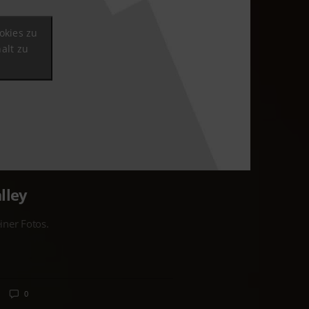
okies zu
alt zu
lley
iner Fotos.
0