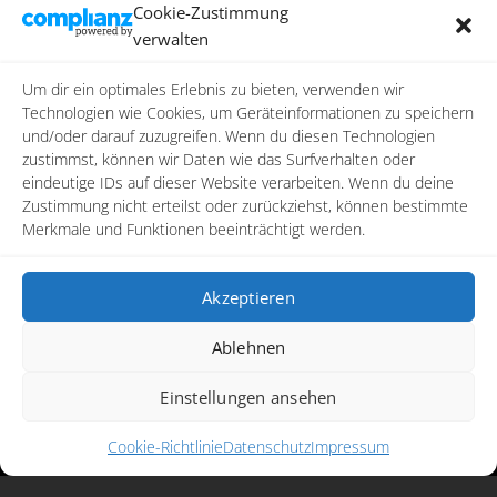
Cookie-Zustimmung
Reisen
verwalten
Star Wars
Toy Photography
Um dir ein optimales Erlebnis zu bieten, verwenden wir
Video
Technologien wie Cookies, um Geräteinformationen zu speichern
und/oder darauf zuzugreifen. Wenn du diesen Technologien
zustimmst, können wir Daten wie das Surfverhalten oder
eindeutige IDs auf dieser Website verarbeiten. Wenn du deine
Zustimmung nicht erteilst oder zurückziehst, können bestimmte
Merkmale und Funktionen beeinträchtigt werden.
Akzeptieren
Ablehnen
Copyright ©2026
photoreactive.art
Alle Rechte vorbehalten
Einstellungen ansehen
Impressum
|
Datenschutz
|
Cookie-Richtlinie (EU)
Cookie-Richtlinie
Datenschutz
Impressum