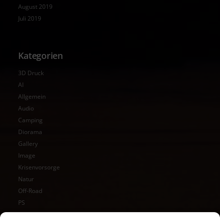
August 2019
Juli 2019
Kategorien
3D Druck
AI
Allgemein
Audio
Camping
Diorama
Gallery
Image
Krisenvorsorge
Natur
Off-Road
PS
Reise