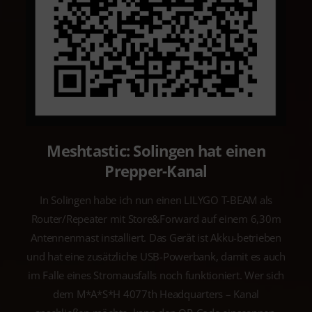
Meshtastic: Solingen hat einen
Prepper-Kanal
In Solingen habe ich nun einen LILYGO T-BEAM als
Router/Repeater mit Store&Forward auf einem 6,30m
Antennenmast installiert. Das Gerät ist Akku-betrieben
und hat eine zusätzliche USB-Powerbank, damit es auch
im Falle eines Stromausfalls noch funktioniert. Wer sich
dem M*A*S*H 4077th Headquarters – Kanal