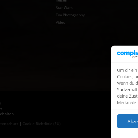
Reisen
Star Wars
Toy Photography
Video
Um dir ein
Cookies, u
Wenn du di
Surfverhal
deine Zust
Merkmale u
6
rt
behalten
Akze
tenschutz
|
Cookie-Richtlinie (EU)