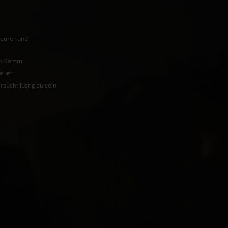
teurer und
von Hamm
teuer
rsucht lustig zu sein